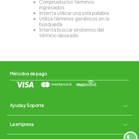
Comprueba los términos
ingresados
Intenta utilizar una sola palabra
Utiliza términos genéricos en la
búsqueda
Intenta buscar sinónimos del
término deseado
Métodos de pago
Ayuda y Soporte
+
La empresa
Contacto vía WhatsApp
+
Términos y condiciones
Políticas de Privacidad
Políticas de Devoluciones