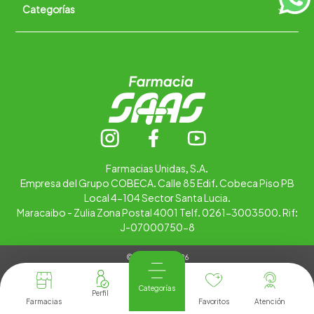
Categorías
Quiénes somos
+
Trabaja con nosotros
Ubica tu farmacia
Contáctanos
Alimentos
Cuidado personal
Hogar
Infantil
Medicamentos
Salud
Farmacias Unidas, S.A.
Empresa del Grupo COBECA. Calle 85 Edif. Cobeca Piso PB
Local 4-104 Sector Santa Lucia.
Maracaibo - Zulia Zona Postal 4001 Telf. 0261-3003500. Rif:
J-07000750-8
© Copyright 2026
Tienda Virtual desarrollada por
Tecnología
Categorías
Farmacias
Favoritos
Atención