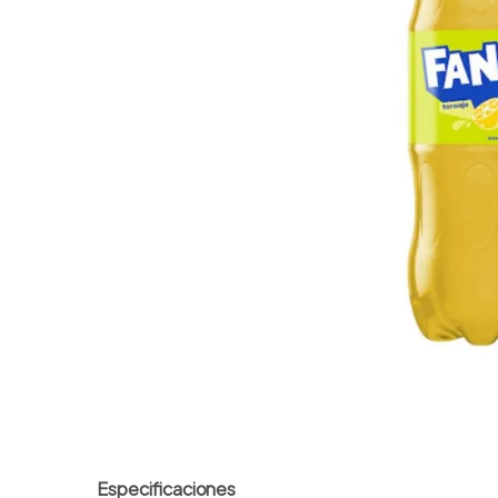
7
.
vitamina c
8
.
amoxicilina
9
.
slinda
10
.
magnesio
Especificaciones