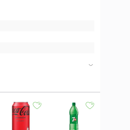
+
MALTIN POLAR
Malta Maltin 
250ml