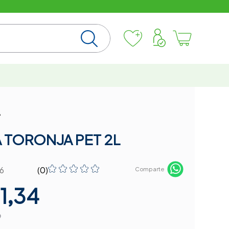
A
 TORONJA PET 2L
☆
☆
☆
☆
☆
6
(
0
)
Comparte
1,34
9