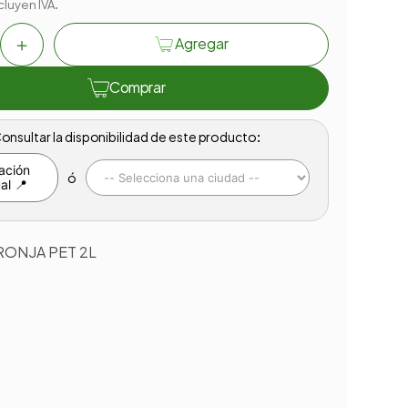
cluyen IVA.
＋
Agregar
Comprar
onsultar la disponibilidad de este producto:
ación
ó
al 📍
RONJA PET 2L