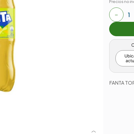
Precios no in
－
C
Ubic
actu
FANTA TO
-