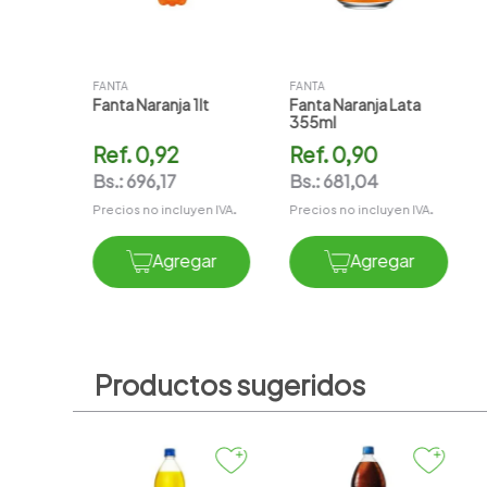
en IVA.
FANTA
FANTA
Fanta Naranja 1lt
Fanta Naranja Lata
gar
355ml
Ref.
0,92
Ref.
0,90
Bs.:
696,17
Bs.:
681,04
Precios no incluyen IVA.
Precios no incluyen IVA.
Agregar
Agregar
Productos sugeridos