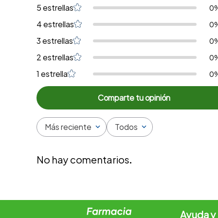
5 estrellas
0
4 estrellas
0
3 estrellas
0
2 estrellas
0
1 estrella
0
Más reciente
Todos
No hay comentarios.
Ayuda y