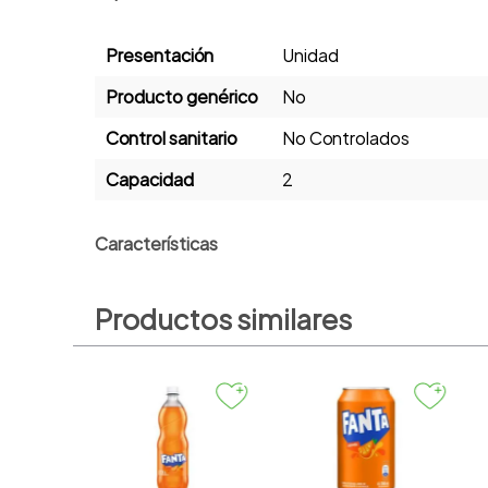
Presentación
Unidad
Producto genérico
No
Control sanitario
No Controlados
Capacidad
2
Características
FANTA TORONJA PET 2L
Productos similares
or Orig