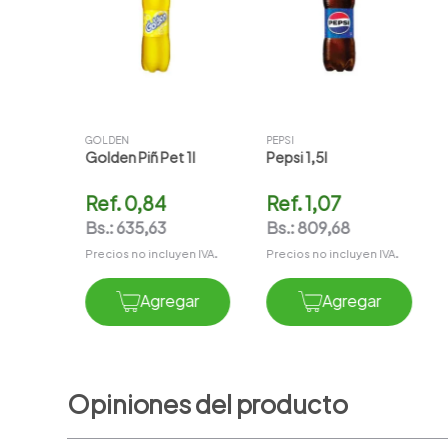
en IVA.
GOLDEN
PEPSI
Golden Piñ Pet 1l
Pepsi 1,5l
gar
Ref.
0,84
Ref.
1,07
Bs.:
635,63
Bs.:
809,68
Precios no incluyen IVA.
Precios no incluyen IVA.
Agregar
Agregar
Opiniones del producto