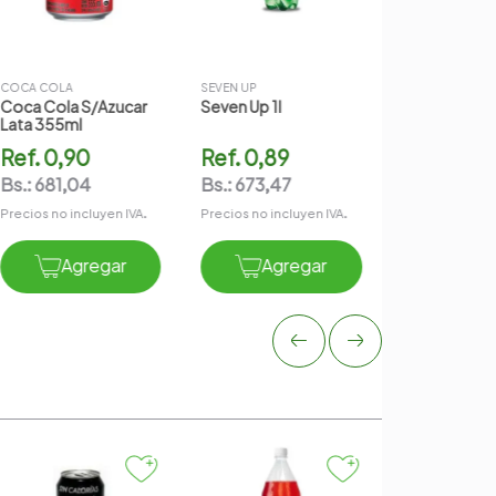
Ref.
0,79
Bs.:
597,80
Precios no incl
COCA COLA
SEVEN UP
Coca Cola S/azucar
Seven Up 1l
Agr
Lata 355ml
Ref.
0,90
Ref.
0,89
Bs.:
681,04
Bs.:
673,47
Precios no incluyen IVA.
Precios no incluyen IVA.
Agregar
Agregar