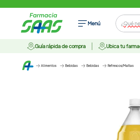
¿Qué nece
Menú
Guía rápida de compra
Ubica tu farma
Alimentos
Bebidas
Bebidas
Refrescos/Maltas
Términos Más Buscados
1
.
ansiolitico
2
.
anticonceptivos
3
.
champu
4
.
omega 3
5
.
pharmacorp
6
.
protector solar