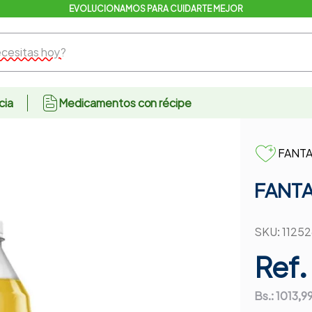
EVOLUCIONAMOS PARA CUIDARTE MEJOR
sitas hoy?
cia
Medicamentos con récipe
FANT
FANTA
SKU
:
11252
Ref.
Bs.:
1013,9