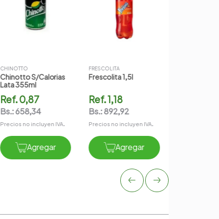
COCA COLA
Coca Cola S/
Ref.
0,82
Bs.:
620,5
Precios no incl
CHINOTTO
FRESCOLITA
Chinotto S/calorias
Frescolita 1,5l
Agr
Lata 355ml
Ref.
0,87
Ref.
1,18
Bs.:
658,34
Bs.:
892,92
Precios no incluyen IVA.
Precios no incluyen IVA.
Agregar
Agregar