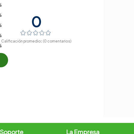
%
%
%
☆
☆
☆
☆
☆
%
(0 comentarios)
%
 Soporte
La Empresa