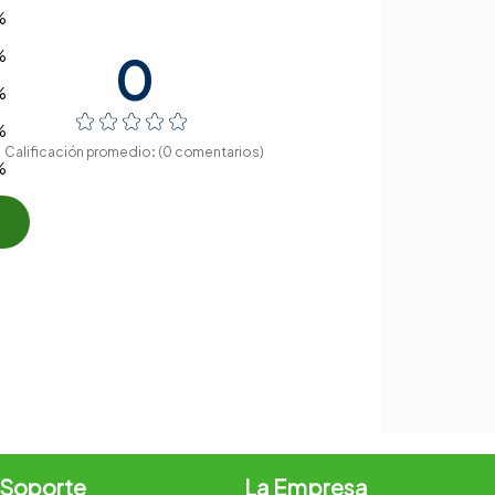
%
%
%
☆
☆
☆
☆
☆
%
(0 comentarios)
%
 Soporte
La Empresa