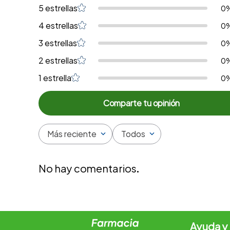
5 estrellas
0
4 estrellas
0
3 estrellas
0
2 estrellas
0
1 estrella
0
Más reciente
Todos
No hay comentarios.
Ayuda y