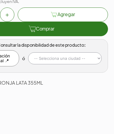
cluyen IVA.
＋
Agregar
Comprar
onsultar la disponibilidad de este producto:
ación
ó
al 📍
RONJA LATA 355ML