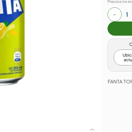
Precios no in
－
C
Ubic
actu
FANTA TO
-