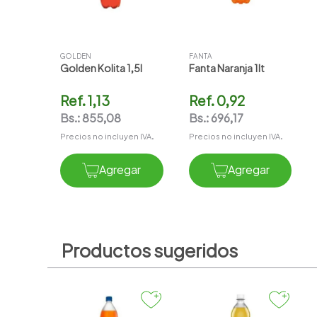
GOLDEN
FANTA
Golden Kolita 1,5l
Fanta Naranja 1lt
Ref.
1,13
Ref.
0,92
Bs.:
855,08
Bs.:
696,17
Precios no incluyen IVA.
Precios no incluyen IVA.
Agregar
Agregar
Productos sugeridos