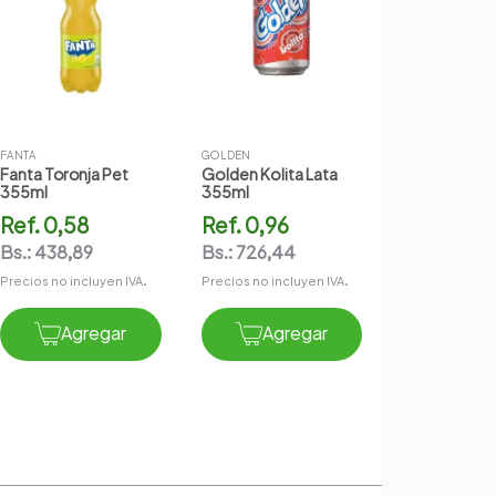
FANTA
GOLDEN
Fanta Toronja Pet
Golden Kolita Lata
355ml
355ml
Ref.
0,58
Ref.
0,96
Bs.:
438,89
Bs.:
726,44
Precios no incluyen IVA.
Precios no incluyen IVA.
Agregar
Agregar