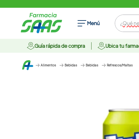
¿Qué nece
Menú
Guía rápida de compra
Ubica tu farma
Alimentos
Bebidas
Bebidas
Refrescos/Maltas
Términos Más Buscados
1
.
ansiolitico
2
.
anticonceptivos
3
.
champu
4
.
omega 3
5
.
protector solar
6
.
pharmacorp