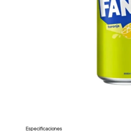
7
.
vitamina c
8
.
amoxicilina
9
.
slinda
10
.
atorvastatina
Especificaciones