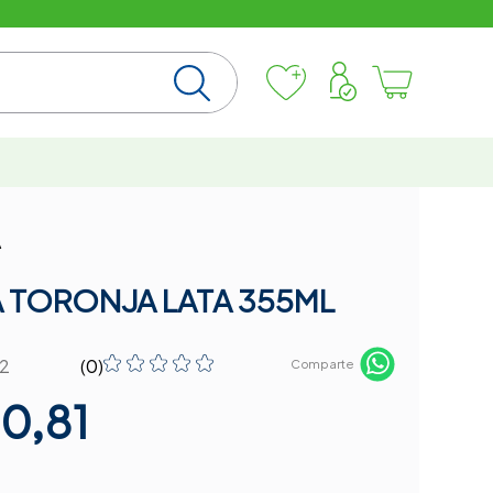
A
 TORONJA LATA 355ML
☆
☆
☆
☆
☆
22
(
0
)
Comparte
0,81